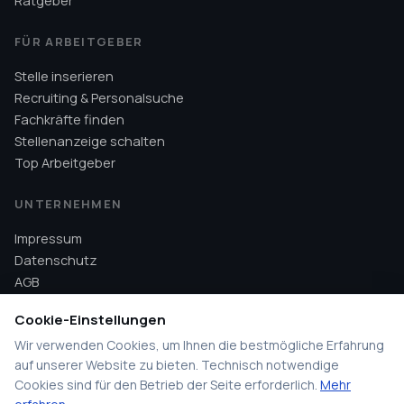
Ratgeber
FÜR ARBEITGEBER
Stelle inserieren
Recruiting & Personalsuche
Fachkräfte finden
Stellenanzeige schalten
Top Arbeitgeber
UNTERNEHMEN
Impressum
Datenschutz
AGB
Hilfe
Cookie-Einstellungen
Wir verwenden Cookies, um Ihnen die bestmögliche Erfahrung
auf unserer Website zu bieten. Technisch notwendige
Cookies sind für den Betrieb der Seite erforderlich.
Mehr
©
2026
HandwerkerSpot. Alle Rechte vorbehalten.